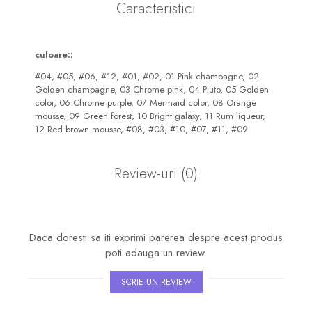
Caracteristici
culoare::
#04,
#05,
#06,
#12,
#01,
#02,
01 Pink champagne,
02
Golden champagne,
03 Chrome pink,
04 Pluto,
05 Golden
color,
06 Chrome purple,
07 Mermaid color,
08 Orange
mousse,
09 Green forest,
10 Bright galaxy,
11 Rum liqueur,
12 Red brown mousse,
#08,
#03,
#10,
#07,
#11,
#09
Review-uri
(0)
Daca doresti sa iti exprimi parerea despre acest produs
poti adauga un review.
SCRIE UN REVIEW