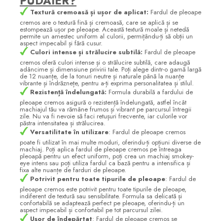
PUDAIER?
Textură cremoasă și ușor de aplicat:
Fardul de pleoape
cremos are o textură fină și cremoasă, care se aplică și se
estompează ușor pe pleoape. Această textură moale și netedă
permite un amestec uniform al culorii, permițându-ți să obții un
aspect impecabil și fără cusur.
Culori intense și strălucire subtilă:
Fardul de pleoape
cremos oferă culori intense și o strălucire subtilă, care adaugă
adâncime și dimensiune privirii tale. Poți alege dintr-o gamă largă
de 12 nuanțe, de la tonuri neutre și naturale până la nuanțe
vibrante și îndrăznețe, pentru a-ți exprima personalitatea și stilul.
Rezistență îndelungată:
Formula durabilă a fardului de
pleoape cremos asigură o rezistență îndelungată, astfel încât
machiajul tău va rămâne frumos și vibrant pe parcursul întregii
zile. Nu va fi nevoie să faci retușuri frecvente, iar culorile vor
păstra intensitatea și strălucirea.
Versatilitate în utilizare
: Fardul de pleoape cremos
poate fi utilizat în mai multe moduri, oferindu-ți opțiuni diverse de
machiaj. Poți aplica fardul de pleoape cremos pe întreaga
pleoapă pentru un efect uniform, poți crea un machiaj smokey-
eye intens sau poți utiliza fardul ca bază pentru a intensifica și
fixa alte nuanțe de farduri de pleoape.
Potrivit pentru toate tipurile de pleoape
: Fardul de
pleoape cremos este potrivit pentru toate tipurile de pleoape,
indiferent de textură sau sensibilitate. Formula sa delicată și
confortabilă se adaptează perfect pe pleoape, oferindu-ți un
aspect impecabil și confortabil pe tot parcursul zilei.
Ușor de îndepărtat
: Fardul de pleoape cremos se