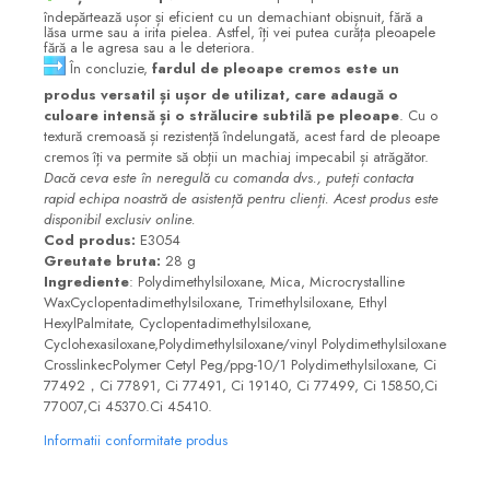
îndepărtează ușor și eficient cu un demachiant obișnuit, fără a
lăsa urme sau a irita pielea. Astfel, îți vei putea curăța pleoapele
fără a le agresa sau a le deteriora.
În concluzie,
fardul de pleoape cremos este un
produs versatil și ușor de utilizat, care adaugă o
culoare intensă și o strălucire subtilă pe pleoape
. Cu o
textură cremoasă și rezistență îndelungată, acest fard de pleoape
cremos îți va permite să obții un machiaj impecabil și atrăgător.
Dacă ceva este în neregulă cu comanda dvs., puteți contacta
rapid echipa noastră de asistență pentru clienți.
Acest produs este
disponibil exclusiv online.
Cod
produs
:
E3054
Greutate
bruta
:
28 g
Ingrediente
: Polydimethylsiloxane, Mica, Microcrystalline
WaxCyclopentadimethylsiloxane, Trimethylsiloxane, Ethyl
HexylPalmitate, Cyclopentadimethylsiloxane,
Cyclohexasiloxane,Polydimethylsiloxane/vinyl Polydimethylsiloxane
CrosslinkecPolymer Cetyl Peg/ppg-10/1 Polydimethylsiloxane, Ci
77492，Ci 77891, Ci 77491, Ci 19140, Ci 77499, Ci 15850,Ci
77007,Ci 45370.Ci 45410.
Informatii conformitate produs