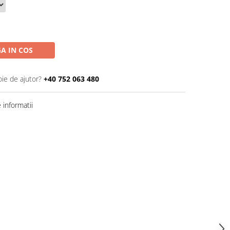
A IN COS
oie de ajutor?
+40 752 063 480
informatii