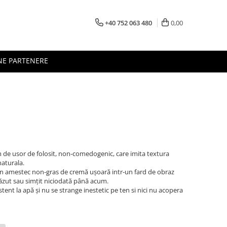
+40 752 063 480
0,00
NE PARTENERE
 de usor de folosit, non-comedogenic, care imita textura
naturala.
n amestec non-gras de cremă ușoară intr-un fard de obraz
văzut sau simțit niciodată până acum.
istent la apă și nu se strange inestetic pe ten si nici nu acopera