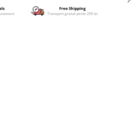
als
Free Shipping
aunatoare
Transport gratuit peste 200 lei