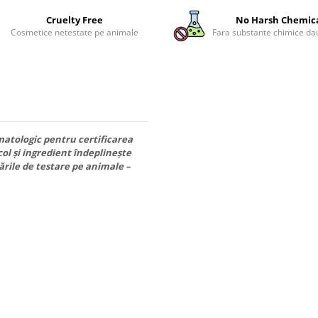
Cruelty Free
No Harsh Chemic
Cosmetice netestate pe animale
Fara substante chimice d
atologic pentru certificarea
col și ingredient îndeplinește
ările de testare pe animale –