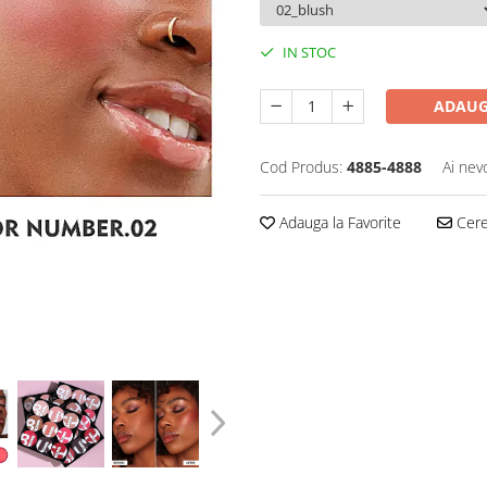
IN STOC
ADAUG
Cod Produs:
4885-4888
Ai nev
Adauga la Favorite
Cere 