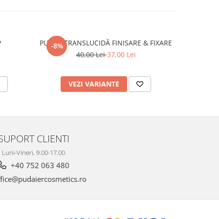
P
PUDRĂ TRANSLUCIDĂ FINISARE & FIXARE
ILUM
-8%
-18%
40,00 Lei
37,00 Lei
VEZI VARIANTE
V
SUPORT CLIENTI
Luni-Vineri, 9.00-17.00
+40 752 063 480
fice@pudaiercosmetics.ro