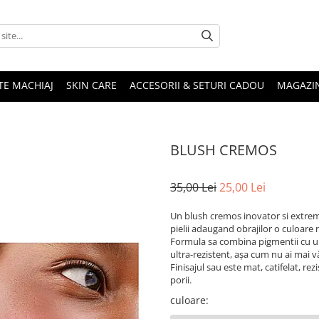
TE MACHIAJ
SKIN CARE
ACCESORII & SETURI CADOU
MAGAZI
BLUSH CREMOS
35,00 Lei
25,00 Lei
Un blush cremos inovator si extrem
pielii adaugand obrajilor o culoare 
Formula sa combina pigmentii cu u
ultra-rezistent, așa cum nu ai mai 
Finisajul sau este mat, catifelat, rez
porii.
culoare
: