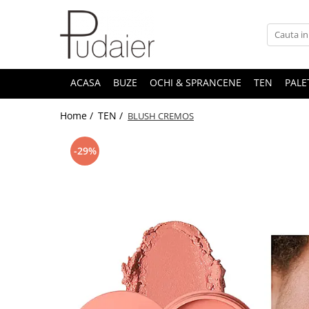
ACASA
BUZE
OCHI & SPRANCENE
TEN
PALE
Home /
TEN /
BLUSH CREMOS
-29%