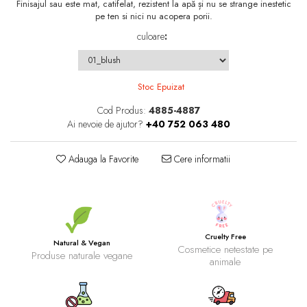
Finisajul sau este mat, catifelat, rezistent la apă și nu se strange inestetic
pe ten si nici nu acopera porii.
culoare
:
Stoc Epuizat
Cod Produs:
4885-4887
Ai nevoie de ajutor?
+40 752 063 480
Adauga la Favorite
Cere informatii
Cruelty Free
Natural & Vegan
Cosmetice netestate pe
Produse naturale vegane
animale