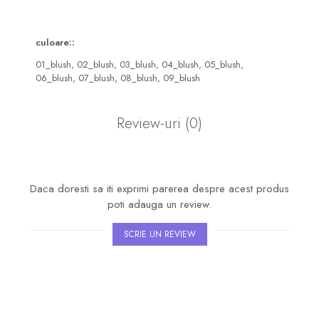
culoare::
01_blush,
02_blush,
03_blush,
04_blush,
05_blush,
06_blush,
07_blush,
08_blush,
09_blush
Review-uri
(0)
Daca doresti sa iti exprimi parerea despre acest produs
poti adauga un review.
SCRIE UN REVIEW