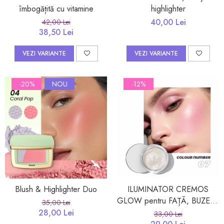
îmbogățită cu vitamine
highlighter
40,00 Lei
42,00 Lei
38,50 Lei
VEZI VARIANTE
VEZI VARIANTE
-20%
NOU
-12%
Blush & Highlighter Duo
ILUMINATOR CREMOS
GLOW pentru FAȚĂ, BUZE ȘI
35,00 Lei
OCHI
28,00 Lei
33,00 Lei